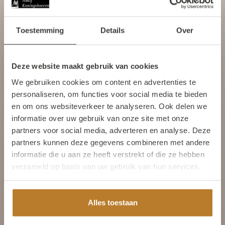
Binnen enkele werkdagen geleverd! (mits op voorraad)
Toestemming
Details
Over
De monniken van Abdij Koningshoeven staan aan de wieg
van elk product dat in de abdij wordt vervaardigd.
Deze website maakt gebruik van cookies
Welkom bij de Kloosterwinkel
We gebruiken cookies om content en advertenties te
Productomschrijving
van Abdij Koningshoeven
personaliseren, om functies voor social media te bieden
Eén van onze meestverkochte soorten. Voor deze
Om verder te gaan moet u 18 jaar of
en om ons websiteverkeer te analyseren. Ook delen we
confituur gebruiken we enkel biologische
ouder zijn.
informatie over uw gebruik van onze site met onze
partners voor social media, adverteren en analyse. Deze
ingrediënten: bio-suiker, bio-citroenen en bio-
partners kunnen deze gegevens combineren met andere
appelsienen. De schillen worden door de zusters
Ja, ik ben 18 jaar of ouder
informatie die u aan ze heeft verstrekt of die ze hebben
met de hand in kleine blokjes gesneden. Ook het sap
verzameld op basis van uw gebruik van hun services.
van de vruchten gaat in de confituur. Onze
Nee
sinaasappelconfituur lijkt qua structuur op
marmelade, maar is wel zoeter.
Alles toestaan