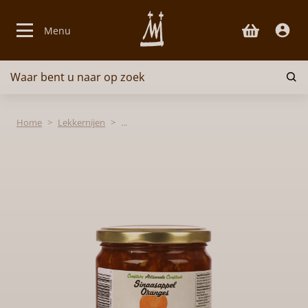
Menu
Waar bent u naar op zoek
Bieren
Home
Lekkernijen
Kazen
Glaswerk
Lekkernijen
Pakketten & Cadeaus
Over ons
Contact