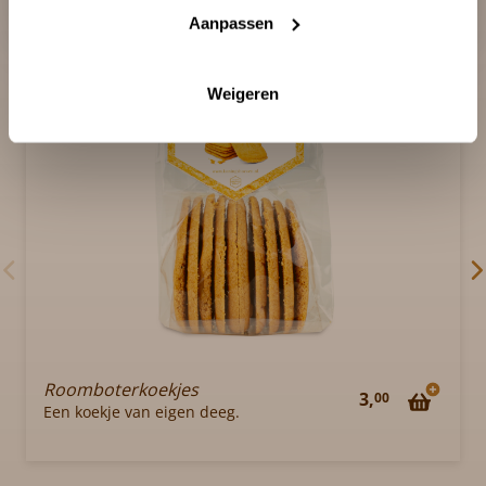
Soortgelijke producten
Aanpassen
Weigeren
Roomboterkoekjes
3,
00
Een koekje van eigen deeg.