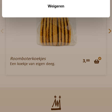
Weigeren
Roomboterkoekjes
3,
00
Een koekje van eigen deeg.