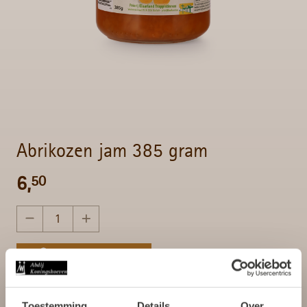
Abrikozen jam 385 gram
6,
50
In winkelmandje
Gratis verzending bij bestellingen boven de 75,- euro
Toestemming
Details
Over