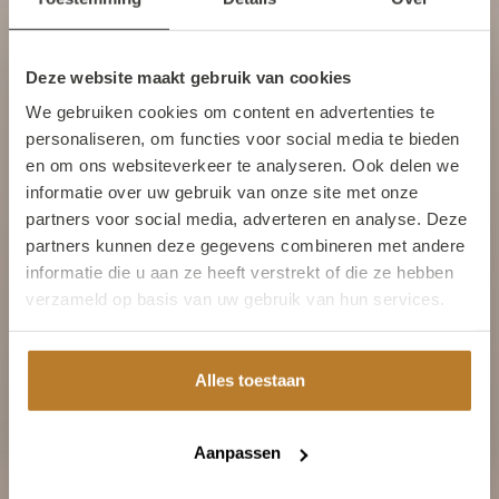
Binnen enkele werkdagen geleverd! (mits op voorraad)
De monniken van Abdij Koningshoeven staan aan de wieg
Deze website maakt gebruik van cookies
Welkom bij de Kloosterwinkel
van elk product dat in de abdij wordt vervaardigd.
We gebruiken cookies om content en advertenties te
van Abdij Koningshoeven
personaliseren, om functies voor social media te bieden
Om verder te gaan moet u 18 jaar of
en om ons websiteverkeer te analyseren. Ook delen we
ouder zijn.
informatie over uw gebruik van onze site met onze
Productomschrijving
partners voor social media, adverteren en analyse. Deze
Heerlijke abrikozenconfituur, gemaakt met
partners kunnen deze gegevens combineren met andere
gedroogde abrikozen, die een goede structuur en
Ja, ik ben 18 jaar of ouder
informatie die u aan ze heeft verstrekt of die ze hebben
een verfijnde smaak geven.
verzameld op basis van uw gebruik van hun services.
Nee
Soortgelijke producten
Alles toestaan
Aanpassen