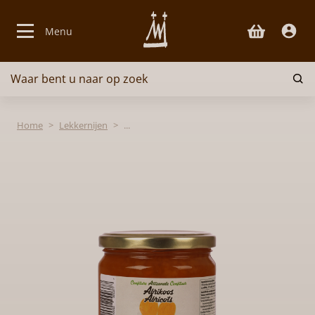
Menu
Waar bent u naar op zoek
Bieren
Home
Lekkernijen
Kazen
Glaswerk
Lekkernijen
Pakketten & Cadeaus
Over ons
Contact