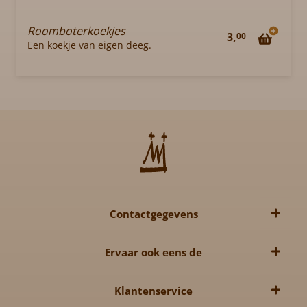
Roomboterkoekjes
3,
00
Een koekje van eigen deeg.
Contactgegevens
Eindhovenseweg 3
Ervaar ook eens de
5056 RP, Berkel-Enschot
Brouwerij
Klantenservice
+31 (0)13 535 81 47