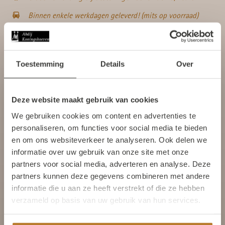
Binnen enkele werkdagen geleverd! (mits op voorraad)
De monniken van Abdij Koningshoeven staan aan de wieg
van elk product dat in de abdij wordt vervaardigd.
Toestemming
Details
Over
Productomschrijving
Deze website maakt gebruik van cookies
Ontdek de heerlijke frisse Aiguebelle Siroop Orange.
Welkom bij de Kloosterwinkel
We gebruiken cookies om content en advertenties te
Deze elegante fles van 1 liter bevat een mix van
van Abdij Koningshoeven
personaliseren, om functies voor social media te bieden
intense smaak en verfijning.
Om verder te gaan moet u 18 jaar of
en om ons websiteverkeer te analyseren. Ook delen we
ouder zijn.
informatie over uw gebruik van onze site met onze
De siropen van Aiguebelle worden met zorg
partners voor social media, adverteren en analyse. Deze
samengesteld, waarbij ze de sappigste sinaasappels
partners kunnen deze gegevens combineren met andere
selecteren voor de natuurlijke frisheid van
Ja, ik ben 18 jaar of ouder
informatie die u aan ze heeft verstrekt of die ze hebben
sinaasappels, met een perfecte balans tussen zoet
verzameld op basis van uw gebruik van hun services.
en zuur.
Nee