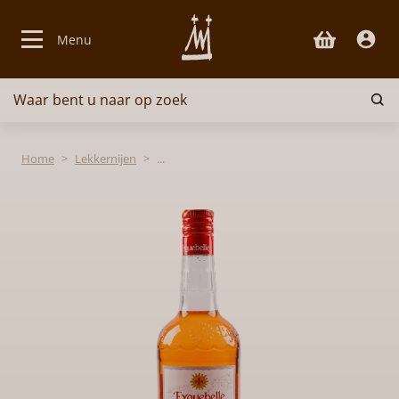
Menu
Waar bent u naar op zoek
Bieren
Home
Lekkernijen
Kazen
Glaswerk
Lekkernijen
Pakketten & Cadeaus
Over ons
Contact