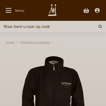
Menu
Waar bent u naar op zoek
Bieren
Home
Pakketten & Cadeaus
Kazen
Glaswerk
Lekkernijen
Pakketten & Cadeaus
Over ons
Contact