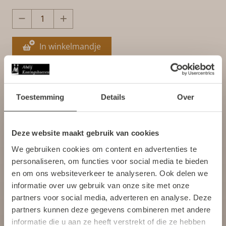
In winkelmandje
Varianten:
Toestemming
Details
Over
Maat S
Maat M
Maat L
Maat XL
Maat XXL
Deze website maakt gebruik van cookies
Welkom bij de Kloosterwinkel
We gebruiken cookies om content en advertenties te
Gratis verzending bij bestellingen boven de 75,- euro
van Abdij Koningshoeven
personaliseren, om functies voor social media te bieden
Om verder te gaan moet u 18 jaar of
Binnen enkele werkdagen geleverd! (mits op voorraad)
en om ons websiteverkeer te analyseren. Ook delen we
ouder zijn.
informatie over uw gebruik van onze site met onze
De monniken van Abdij Koningshoeven staan aan de wieg
partners voor social media, adverteren en analyse. Deze
van elk product dat in de abdij wordt vervaardigd.
partners kunnen deze gegevens combineren met andere
Ja, ik ben 18 jaar of ouder
informatie die u aan ze heeft verstrekt of die ze hebben