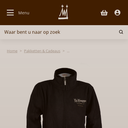
Menu
Waar bent u naar op zoek
Bieren
Home
Pakketten & Cadeaus
Kazen
Glaswerk
Lekkernijen
Pakketten & Cadeaus
Over ons
Contact