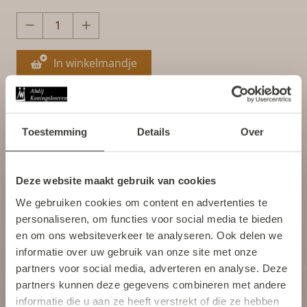
In winkelmandje
Varianten:
Toestemming
Details
Over
Maat S
Maat M
Maat L
Maat XL
Maat XXL
Deze website maakt gebruik van cookies
Welkom bij de Kloosterwinkel
We gebruiken cookies om content en advertenties te
Gratis verzending bij bestellingen boven de 75,- euro
van Abdij Koningshoeven
personaliseren, om functies voor social media te bieden
Om verder te gaan moet u 18 jaar of
Binnen enkele werkdagen geleverd! (mits op voorraad)
en om ons websiteverkeer te analyseren. Ook delen we
ouder zijn.
informatie over uw gebruik van onze site met onze
De monniken van Abdij Koningshoeven staan aan de wieg
partners voor social media, adverteren en analyse. Deze
van elk product dat in de abdij wordt vervaardigd.
partners kunnen deze gegevens combineren met andere
Ja, ik ben 18 jaar of ouder
informatie die u aan ze heeft verstrekt of die ze hebben