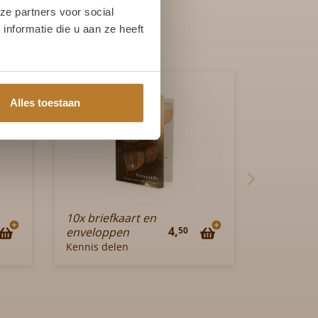
ze partners voor social
nformatie die u aan ze heeft
Alles toestaan
10x briefkaart en
4,
50
enveloppen
Kennis delen