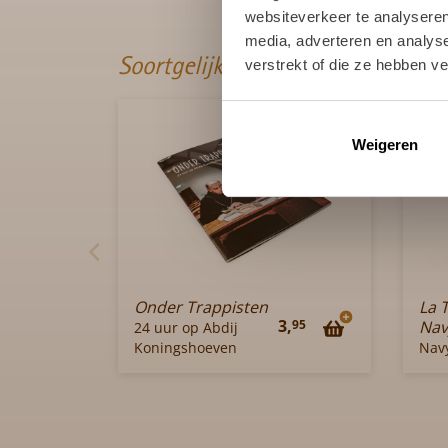
websiteverkeer te analyseren
media, adverteren en analys
Soortgelijke producten
verstrekt of die ze hebben v
Weigeren
Onder Trappisten
La 
3,
95
Nav
24 uur op Abdij
Koningshoeven
Nav