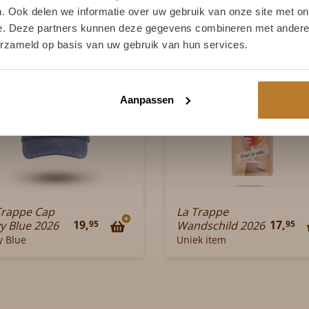
. Ook delen we informatie over uw gebruik van onze site met on
Ja, ik ben 18 jaar of ouder
Nee
e. Deze partners kunnen deze gegevens combineren met andere i
erzameld op basis van uw gebruik van hun services.
Aanpassen
Trappe Cap
La Trappe
19,
17,
95
95
y Blue 2026
Wandschild 2026
y Blue
Uniek item