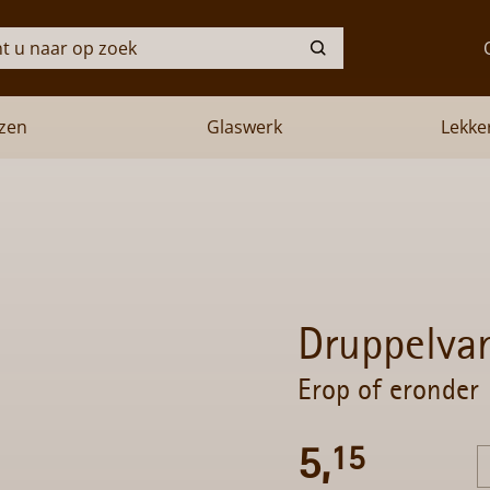
t u naar op zoek
zen
Glaswerk
Lekke
Bieren
Kazen
Glaswerk
Lekkernijen
Druppelva
Pakketten & Cadeaus
Erop of eronder
Over ons
5,
15
Contact