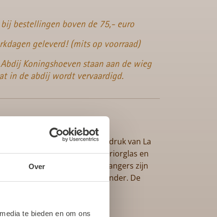
 bij bestellingen boven de 75,- euro
rkdagen geleverd! (mits op voorraad)
Abdij Koningshoeven staan aan de wieg
at in de abdij wordt vervaardigd.
ijving
t van zacht papier met de opdruk van La
ngers zijn geschikt voor het priorglas en
glas. Deze La Trappe druppelvangers zijn
Over
t van het bierglas en voor eronder. De
rpakt in doosjes van 200 stuks
 media te bieden en om ons